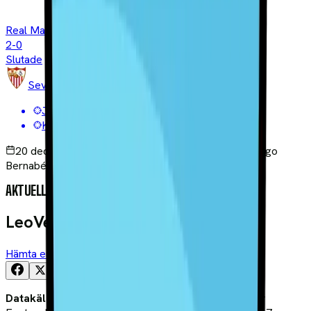
Real Madrid
2
-
0
Slutade
Sevilla
Jude Bellingham 38'
Kylian Mbappé (str.) 86'
20 december 2025 · 21:00
La Liga
Estadio Santiago
Bernabéu
, Madrid
AKTUELLA KAMPANJER
LeoVegas Free Spins
Hämta erbjudande
Sevilla
La Liga
Inbördes möten
Startelvor
Oddsjamforelse
Lagstatistik
Datakälla
:
Statistik, odds och matchdata levereras av
Sevilla
0