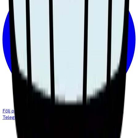
Följ oss på Telegram
Få våra experters speltips direkt på
Telegram och håll dig uppdaterad