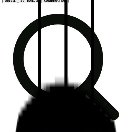
SINGEL
BET BUILDER
KOMBINATION