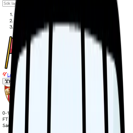
OddsEkspert
›
La Liga
›
Sevilla vs Real Madrid
Sevilla
vs
Real Madrid
–
La Liga
La Liga
FÖLJ LIGA
Sevilla
0
-
1
FT
19:00 Söndag 17 maj
Estadio Ramón Sánchez Pizjuán
J.
Sánchez Martínez