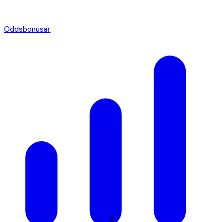
Oddsbonusar