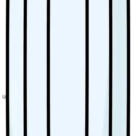
Uppdaterad
2026-08-06