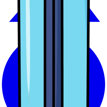
16
G. García Torres
ANG
Fiorentina
2
-
2
7
V. Júnior
ANG
O
Avbytare
28 juli
H
3
C. Azpilicueta Tanco
5
N. Kouassi
7
I. Romero Bernal
8
J. Jordán
Leganés
4
D. Olatukunbo Alaba
6
E. Camavinga
12
T. Alexander-Arnold
16
G
4
-
1
V
23 maj
H
Athletic Club
4
-
2
V
17 maj
B
Sevilla
1
-
0
V
14 maj
H
Real Oviedo
2
-
0
V