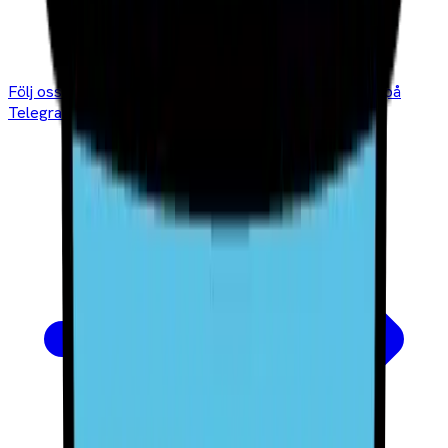
Följ oss på Telegram
Få våra experters speltips direkt på
Telegram och håll dig uppdaterad