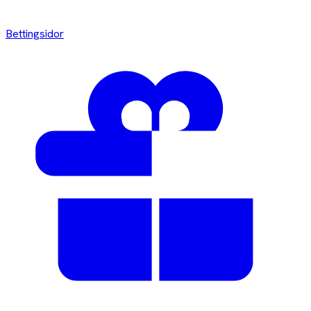
Bettingsidor