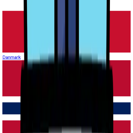
Danmark