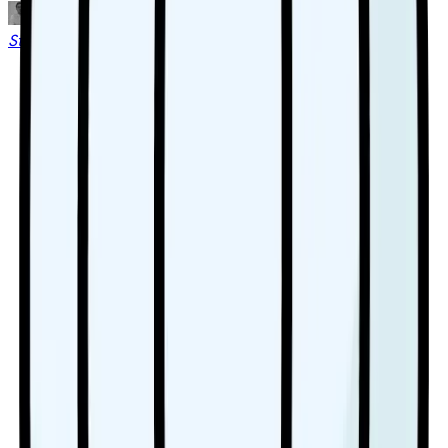
Steffen Fonvig
Chefredaktör & Sportanalytiker