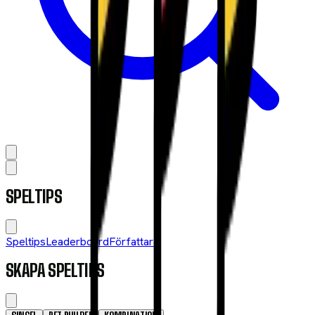
SPELTIPS
Speltips
Leaderboard
Författare
SKAPA SPELTIPS