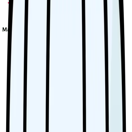
Celta de Vigo
Matchens händelser
Gerard Moreno (str.) 2'
Nicolas Pépé 29'
Borja Iglesias (str.) 73'
Alfonso Pedraza 18'
Nicolas Pépé 42'
Pape Gueye 70'
Marcos Alonso 14'
Ionuț Radu 29'
Pablo Durán 45+3'
Borja Iglesias 74'
Ilaix Moriba 90+4'
Iago Aspas 90+5'