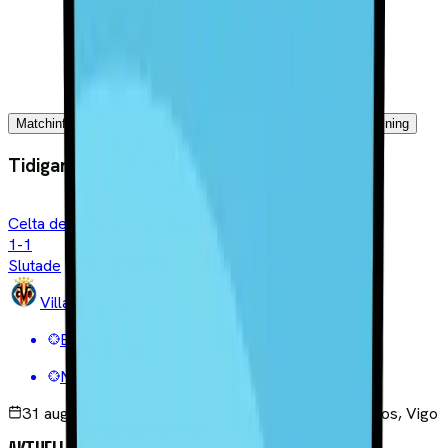
Matchinfo
Odds
Tabell
H2H & Form
Statistik
Uppställning
Tidigare möte i säsongen
Celta de Vigo
1
-
1
Slutade
Villarreal
Borja Iglesias 90+4'
Nicolas Pépé 53'
31 augusti 2025 · 17:00
La Liga
Estadio de Balaídos
, Vigo