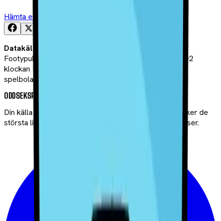
Hämta erbjudande
Villarreal
La Liga
Inbördes möten
Startelvor
Oddsjamforelse
Lagstatistik
Datakälla
:
Statistik, odds och matchdata levereras av
Villarreal
3
Footypulse.org.
Odds senast uppdaterade
:
2026-05-02
#
Lag
M
V
O
F
GM
IM
+/-
P
Uppdaterad
2026-05-02 kl. 13:43
0
Villarreal
oavgjorda
(
4-4-2
)
Levante
(
4-1-4-1
)
klockan
13:43
.
OddsEkspert är inte associerat med
Levante
1
38
31
1
6
95
36
+
59
94
FC Barcelona
1X2 - Matchresultat
Båda lagen gör mål (BTTS)
Dubbla chansen
Öve
0
Startelva
Levante
spelbolagen och garanterar inte oddsets riktighet.
72
Poäng
42
Bookmaker
1
X
2
2
38
27
5
6
77
35
+
42
86
Real Madrid
5 aug. 2026
Villarreal
Club Friendlies 3
Villarreal
22
Vinster
11
ODDSEKSPERT
.SE
1.64
4.20
4.25
Spela här
1
-
0
3
38
22
6
10
72
46
+
26
72
Villarreal
6
Oavgjorda
9
25
A. Tenas Ureña
MV
Levante
Din källa för fotboll odds, statistik och speltips. Vi täcker de
10
Förluster
18
1.64
4.20
4.25
Spela här
4
38
21
6
11
62
44
+
18
69
Atlético Madrid
2 maj 2026
La Liga
Villarreal
3
A. Freeman
FOR
största ligorna med expertanalyser och oddsjämförelser.
1.9
Mål per match
1.2
5
38
15
15
8
59
48
+
11
60
5
-
1
Real Betis
1.2
Insläppta mål/match
1.6
18+ Reklam. Spela ansvarsfullt.
4
R. Marín Zamora
FOR
Levante
6
38
14
12
12
53
48
+
5
54
+26
Målskillnad
-14
Celta de Vigo
18 feb. 2026
La Liga
Levante
6
P. Navarro Badenes
FOR
Har du spelproblem? Ring Stodlinjen: 020-81 91 00
7
38
15
6
17
32
38
-6
51
Getafe
0
-
1
12
R. Palma Veiga
FOR
Villarreal
8
38
12
14
12
41
44
-3
50
Spelpaus.se
Stodlinjen.se
Läs mer om ansvarsfullt spelande
Rayo Vallecano
23
S. Cardona Bermúdez
FOR
9
38
13
10
15
46
55
-9
49
Valencia
10
38
11
13
14
59
61
-2
46
Real Sociedad
24
A. Pedraza Sag
FOR
Villarreal - Senaste matcher
11
38
12
10
16
43
55
-12
46
Espanyol
24
A. Pedraza Sag
FOR