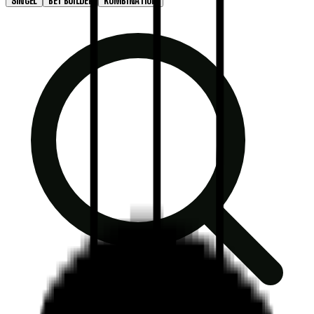
SINGEL
BET BUILDER
KOMBINATION