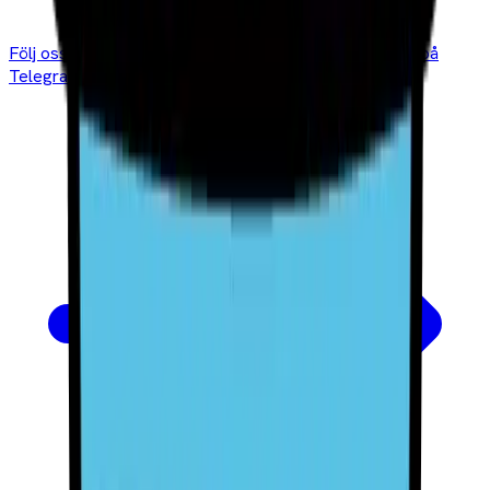
Följ oss på Telegram
Få våra experters speltips direkt på
Telegram och håll dig uppdaterad