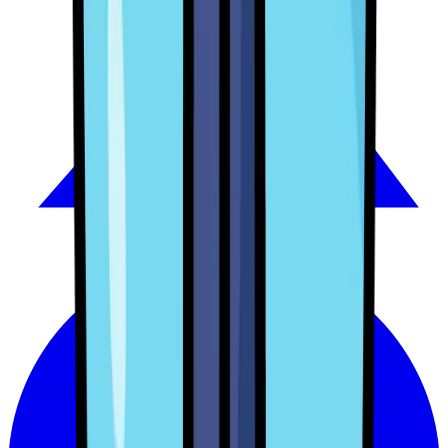
24
C. Álvarez Rivera
MF
Levante - Senaste matcher
10
P. Martínez Andrés
MF
F
V
V
F
F
8
J. Olasagasti Imizcoz
MF
5 aug.
B
9
I. Romero de Ávila Araque
MF
Villarreal
0
-
1
27
F. Cortés Gracia
ANG
F
1 aug.
H
19
C. Espí Escrihuela
ANG
Albacete
Avbytare
2
-
1
1
L. Reis Júnior
2
L. Costa
4
R. Marín Zamora
5
W. Kambwala
11
A. G
V
1
P. Cuñat Campos
7
R. Brugué Ayguadé
11
J. Morales Nogales
14
26 juli
H
Al-Qadsiah
1
-
0
V
17 juli
H
Sheffield United
1
-
2
F
23 maj
B