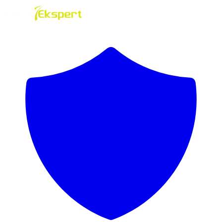
Hoppa till innehåll