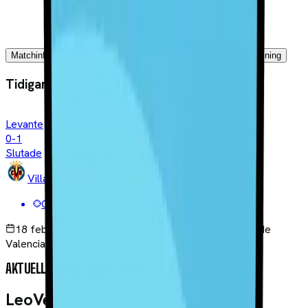
Matchinfo
Odds
Tabell
H2H & Form
Statistik
Uppställning
Tidigare möte i säsongen
Levante
0
-
1
Slutade
Villarreal
Georges Mikautadze 57'
18 februari 2026 · 20:00
La Liga
Estadio Ciudad de
Valencia
, Valencia
AKTUELLA KAMPANJER
LeoVegas Free Spins