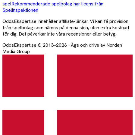
spel
Rekommenderade spelbolag har licens från
Spelinspektionen
OddsEkspert.se innehåller affiliate-länkar. Vi kan få provision
från spelbolag som nämns på denna sida, utan extra kostnad
för dig. Det påverkar inte våra recensioner eller betyg.
OddsEkspert
.se
© 2013–
2026
·
Ägs och drivs av
Norden
Media Group