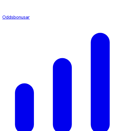
Oddsbonusar