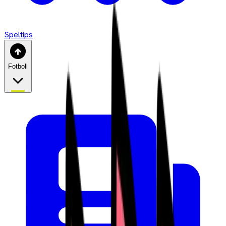
Speltips
Fotboll