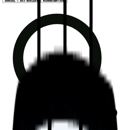
SINGEL
BET BUILDER
KOMBINATION