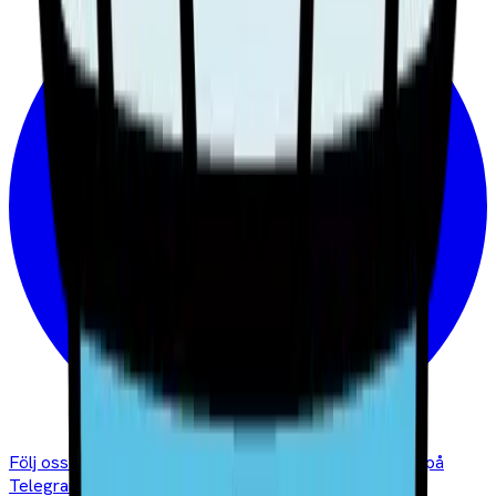
Följ oss på Telegram
Få våra experters speltips direkt på
Telegram och håll dig uppdaterad