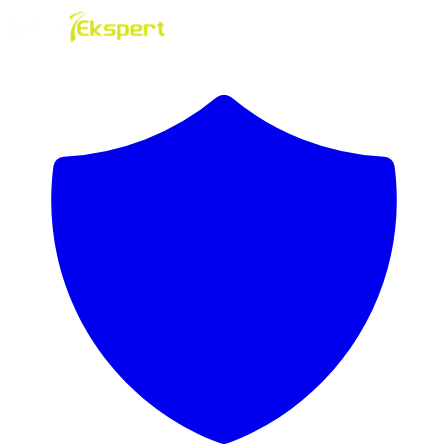
Hoppa till innehåll