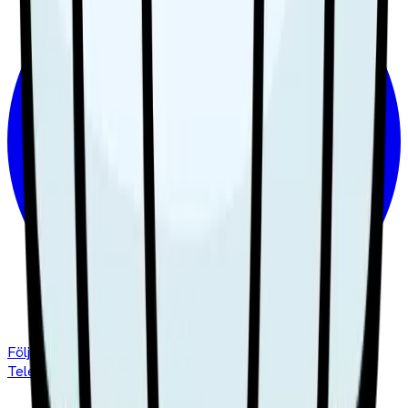
Följ oss på Telegram
Få våra experters speltips direkt på
Telegram och håll dig uppdaterad