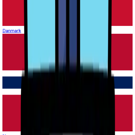
Danmark