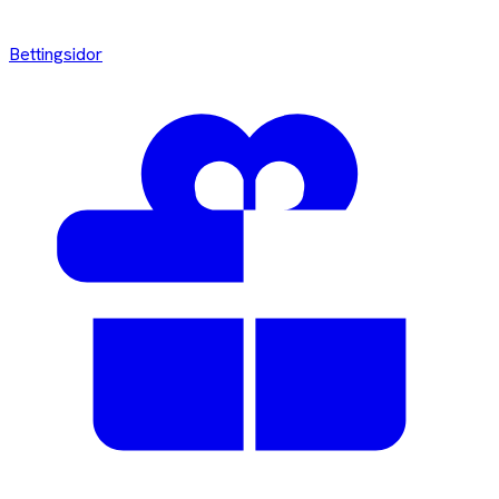
Bettingsidor