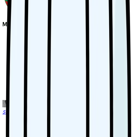
The New Saints
Matchens händelser
Veljko Simic 66'
Kaheem Parris 84'
Joy-Lance Mickels 28'
Akim Zedadka 45+2'
Steve Solvet 62'
Steve Solvet 90+2'
Jordan Williams 45+2'
Daniel Williams 83'
Steffen Fonvig
Chefredaktör & Sportanalytiker