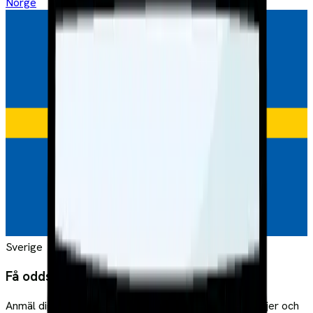
Norge
Sverige
Få oddstips i inkorgen
Anmäl dig och få utvalda matchförutsägelser, kampanjer och