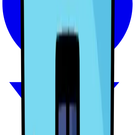
12
8
4
2
2
17
7
+
10
14
Newcastle United
28 juli
B
21
V. Simić
MF
KuPS
13
8
3
4
1
14
10
+
4
13
Juventus
JM
2
-
0
14
8
4
1
3
17
15
+
2
13
Atlético Madrid
20
J. Mickels
ANG
V
15
8
4
1
3
10
10
0
13
21 juli
H
Atalanta
19
A. Malouda
MF
KuPS
16
8
3
3
2
13
14
-1
12
The New Saints
Bayer 04 Leverkusen
1
-
0
17
8
3
2
3
19
17
+
2
11
Borussia Dortmund
1
N. Shepperd
MV
V
14 juli
B
18
8
3
2
3
10
14
-4
11
Olympiacos F.C.
14
D. Williams
FOR
The New Saints
19
8
3
1
4
15
17
-2
10
DS
Club Brugge
2
-
1
16
20
D. Simeu
FOR
8
3
1
4
9
11
-2
10
Galatasaray
V
7 juli
H
21
8
2
4
2
8
14
-6
10
Monaco
6
J. Bodenham
FOR
The New Saints
22
8
3
1
4
13
21
-8
10
Qarabağ
2
-
0
10
D. Redmond
MF
V
23
8
2
3
3
14
15
-1
9
Bodø / Glimt
21
L. Smith
MF
24
8
3
0
5
10
12
-2
9
Benfica
4
D. Corness
MF
25
8
3
0
5
11
14
-3
9
Olympique Marseille
The New Saints - Senaste matcher
20
R. Hughes
MF
26
8
2
3
3
8
11
-3
9
Pafos FC
V
F
F
F
O
17
J. Williams
ANG