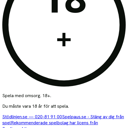
+
Spela med omsorg. 18+.
Du måste vara 18 år för att spela.
Stödlinjen.se
—
020-81 91 00
Spelpaus.se - Stäng av dig från
spel
Rekommenderade spelbolag har licens från