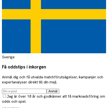
Sverige
Få oddstips i inkorgen
Anmäl dig och få utvalda matchförutsägelser, kampanjer och
expertanalyser direkt till din mejl.
Anmäl
Jag är över 18 år och godkänner att få marknadsföring om
odds och spel.