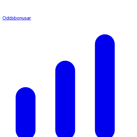
Oddsbonusar