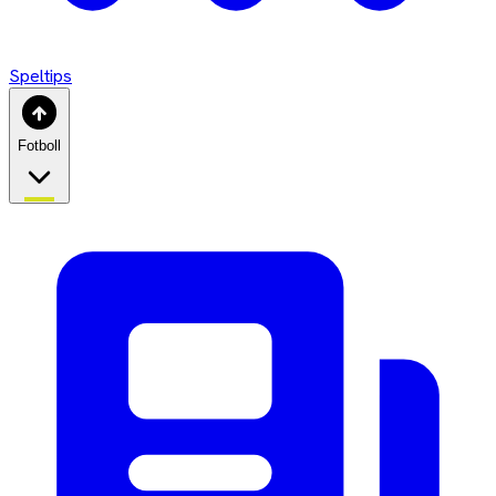
Speltips
Fotboll