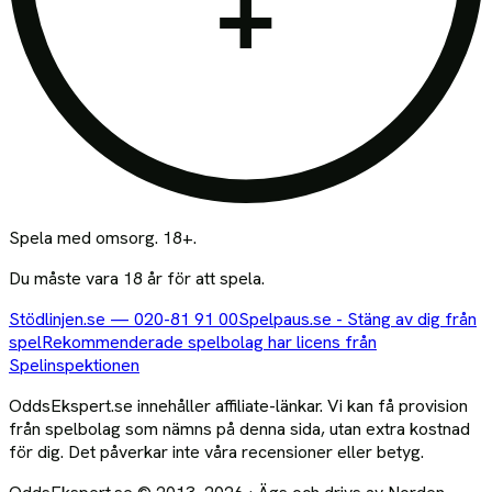
+
Spela med omsorg. 18+.
Du måste vara 18 år för att spela.
Stödlinjen.se
—
020-81 91 00
Spelpaus.se - Stäng av dig från
spel
Rekommenderade spelbolag har licens från
Spelinspektionen
OddsEkspert.se innehåller affiliate-länkar. Vi kan få provision
från spelbolag som nämns på denna sida, utan extra kostnad
för dig. Det påverkar inte våra recensioner eller betyg.