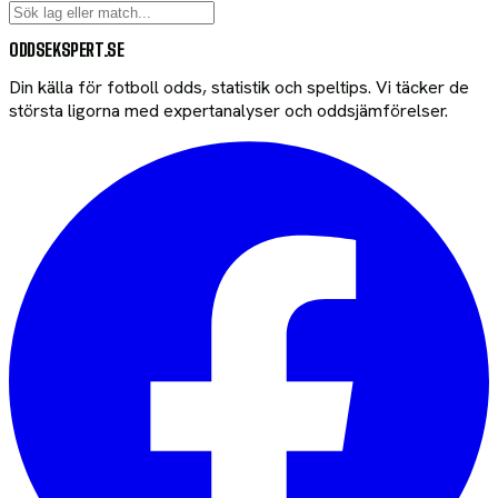
ODDSEKSPERT
.SE
Din källa för fotboll odds, statistik och speltips. Vi täcker de
största ligorna med expertanalyser och oddsjämförelser.