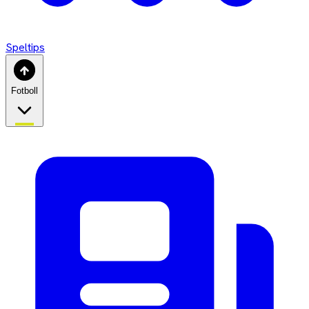
Speltips
Fotboll