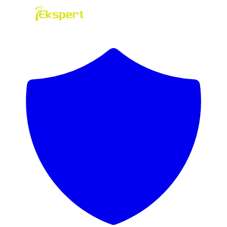
Hoppa till innehåll