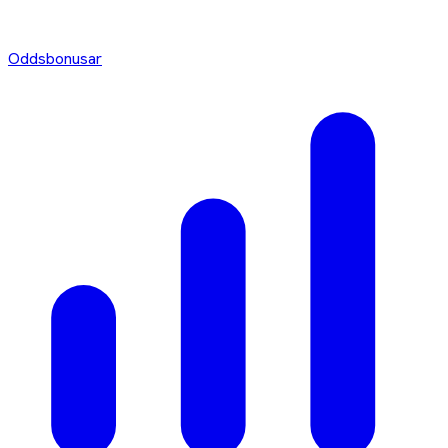
Oddsbonusar