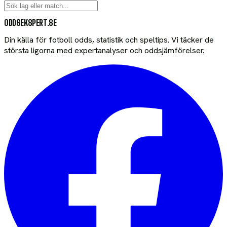
ODDSEKSPERT
.SE
Din källa för fotboll odds, statistik och speltips. Vi täcker de
största ligorna med expertanalyser och oddsjämförelser.