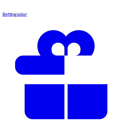
Bettingsidor