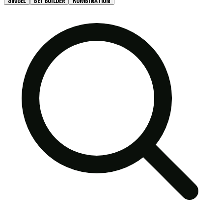
SINGEL
BET BUILDER
KOMBINATION