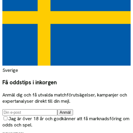
Sverige
Få oddstips i inkorgen
Anmäl dig och få utvalda matchförutsägelser, kampanjer och
expertanalyser direkt till din mejl.
Anmäl
Jag är över 18 år och godkänner att få marknadsföring om
odds och spel.